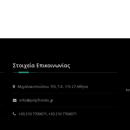
Στοιχεία Επικοινωνίας
Μιχαλακοπούλου 155, Τ.Κ. 115 27 Αθήνα
εν
info@polyfrontis.gr
+30 210 7700071
,
+30 210 7704071