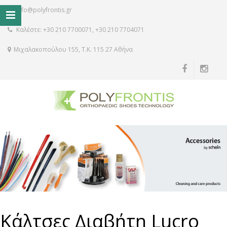
info@polyfrontis.gr
Καλέστε: +30 210 7700071, +30 210 7704071
Μιχαλακοπούλου 155, Τ.Κ. 115 27 Αθήνα
Κάλτσες Διαβήτη Lucro
Κάλτσες Διαβήτη Lucro