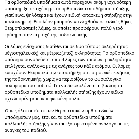
Tα ορθοπεδικά υποδήματα αυτά παρέχουν ακόμη ισχυρότερη
υποστήριξη σε σχέση με τα ορθοπεδικά υποδήματα στήριξης,
γιατί είναι ψηλότερα και έχουν ειδική κατασκευή στήριξης στην
ποδοκνημική. Επιπλέον μπορούν να δεχθούν σε ειδικές θήκες
θερμοπλαστικές λάμες, οι οποίες προσφέρουν πολύ γερό
κράτημα στην περιοχή της ποδοκνημικής.
Οι λάμες ενίσχυσης διατίθενται σε δύο τύπους σκληρότητας:
μέγιστης(λευκές) και μέτριας(μπεζ) σκληρότητας. Το ορθοπεδικό
υπόδημα συνοδεύεται από 4 λάμες των οποίων η σκληρότητα
επιλέγεται ανάλογα με τις ανάγκες του κάθε ατόμου. Οι λάμες
ενισχύουν θεαματικά την υποστήριξη στις στροφικές κινήσεις
της ποδοκνημικής, χωρίς να περιορίζουν το φυσιολογικό
ρολάρισμα του ποδιού. Για να διευκολύνεται η βάδιση τα
ορθοπεδικά υποδήματα πολλαπλής στήριξης έχουν ειδικά
σχεδιασμένη και ανασηκωμένη σόλα.
Όπως όλοι οι τύποι των θεραπευτικών ορθοπεδικών
υποδημάτων μας, έτσι και τα ορθοπεδικά υποδήματα
πολλαπλής στήριξης γίνονται εξατομικευμένα ανάλογα με τις
ανάγκες του ποδιού.