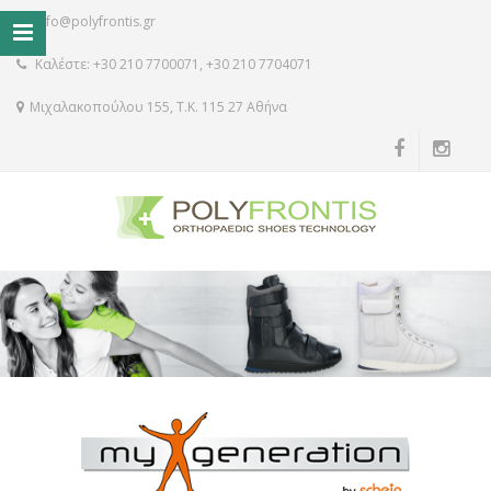
info@polyfrontis.gr
Καλέστε: +30 210 7700071, +30 210 7704071
Μιχαλακοπούλου 155, Τ.Κ. 115 27 Αθήνα