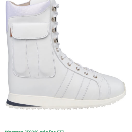
Montana 359010
φάρδος ST3