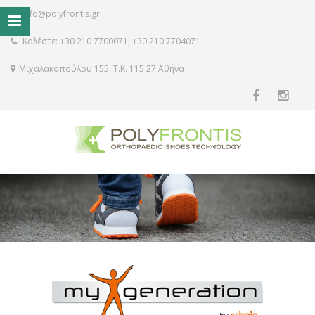
info@polyfrontis.gr
Καλέστε: +30 210 7700071, +30 210 7704071
Μιχαλακοπούλου 155, Τ.Κ. 115 27 Αθήνα