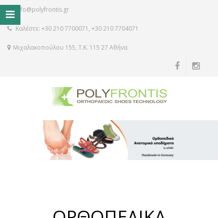
info@polyfrontis.gr
Καλέστε: +30 210 7700071, +30 210 7704071
Μιχαλακοπούλου 155, Τ.Κ. 115 27 Αθήνα
ΟΡΘΟΠΕΔΙΚΑ