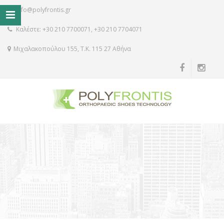
info@polyfrontis.gr
Καλέστε: +30 210 7700071, +30 210 7704071
Μιχαλακοπούλου 155, Τ.Κ. 115 27 Αθήνα