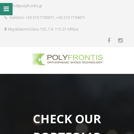
info@polyfrontis.gr
Καλέστε: +30 210 7700071, +30 210 7704071
Μιχαλακοπούλου 155, Τ.Κ. 115 27 Αθήνα
CHECK OUR