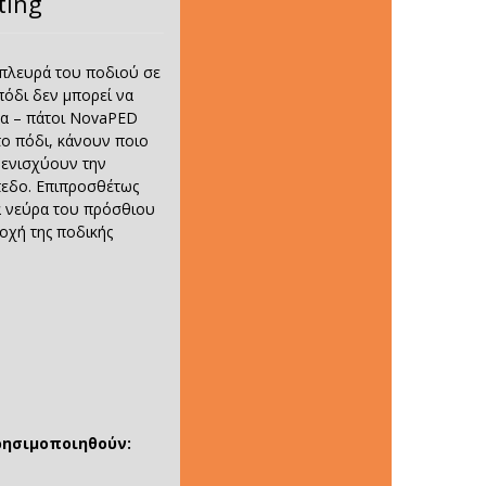
ting
ή πλευρά του ποδιού σε
 πόδι δεν μπορεί να
τα – πάτοι NovaPED
το πόδι, κάνουν ποιο
ι ενισχύουν την
πεδο. Επιπροσθέτως
α νεύρα του πρόσθιου
οχή της ποδικής
ρησιμοποιηθούν: