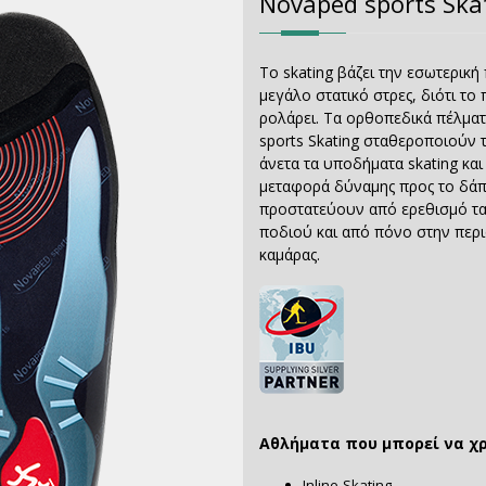
Novaped sports Ska
Τo skating βάζει την εσωτερικ
μεγάλο στατικό στρες, διότι το
ρολάρει. Tα ορθοπεδικά πέλμα
sports Skating σταθεροποιούν 
άνετα τα υποδήματα skating κα
μεταφορά δύναμης προς το δά
προστατεύουν από ερεθισμό τ
ποδιού και από πόνο στην περι
καμάρας.
Αθλήματα που μπορεί να χ
Inline-Skating