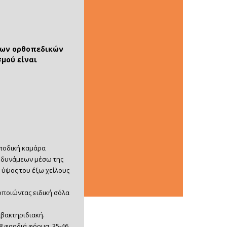
των ορθοπεδικών
μού είναι
 ποδική καμάρα
 δυνάμεων μέσω της
 ύψος του έξω χείλους
μοποιώντας ειδική σόλα
τιβακτηριδιακή.
8 φαρδιά φόρμα, 35-46