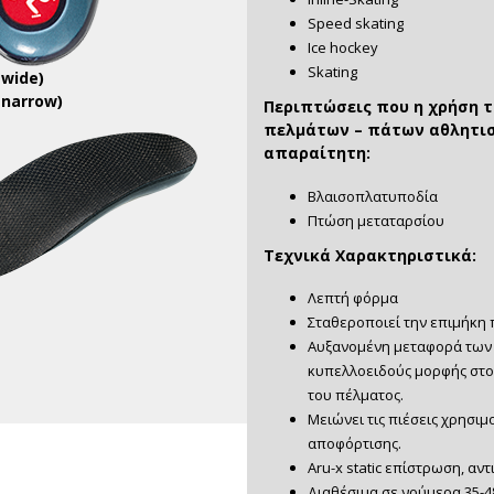
Speed skating
Ice hockey
Skating
(wide)
(narrow)
Περιπτώσεις που η χρήση 
πελμάτων – πάτων αθλητισ
απαραίτητη:
Βλαισοπλατυποδία
Πτώση μεταταρσίου
Τεχνικά Χαρακτηριστικά:
Λεπτή φόρμα
Σταθεροποιεί την επιμήκη
Αυξανομένη μεταφορά των
κυπελλοειδούς μορφής στο
του πέλματος.
Μειώνει τις πιέσεις χρησι
αποφόρτισης.
Aru-x static επίστρωση, αν
Διαθέσιμα σε νούμερα 35-4