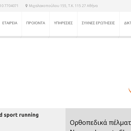
210 7704071
Μιχαλακοπούλου 155, Τ.Κ. 115 27 Αθήνα
ΕΤΑΙΡΕΙΑ
ΠΡΟΪΟΝΤΑ
ΥΠΗΡΕΣΙΕΣ
ΣΥΧΝΕΣ ΕΡΩΤΗΣΕΙΣ
ΔΙΚ
Ορθοπεδικά πέλματ