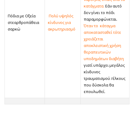
κατάγματα.
Εάν αυτό
δεν γίνει το πόδι
Πόδια με Οξεία
Πολύ υψηλός
παραμορφώνεται.
στεαρθροπάθεια
κίνδυνος για
Όταν το κάταγμα
σαρκώ
ακρωτηριασμό
αποκατασταθεί τότε
χρειάζεται
αποκλειστική χρήση
θεραπευτικών
υποδημάτων διαβήτη
γιατί υπάρχει μεγάλος
κίνδυνος
τραυματισμού /έλκους
που δύσκολα θα
επουλωθεί.