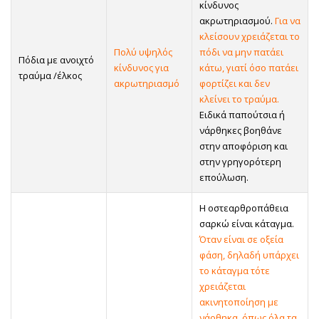
κίνδυνος
ακρωτηριασμού.
Για να
κλείσουν χρειάζεται το
Πολύ υψηλός
πόδι να μην πατάει
Πόδια με ανοιχτό
κίνδυνος για
κάτω, γιατί όσο πατάει
τραύμα /έλκος
ακρωτηριασμό
φορτίζει και δεν
κλείνει το τραύμα.
Ειδικά παπούτσια ή
νάρθηκες βοηθάνε
στην αποφόριση και
στην γρηγορότερη
επούλωση.
Η οστεαρθροπάθεια
σαρκώ είναι κάταγμα.
Όταν είναι σε οξεία
φάση, δηλαδή υπάρχει
το κάταγμα τότε
χρειάζεται
ακινητοποίηση με
νάρθηκα, όπως όλα τα