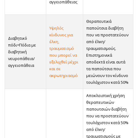
αγγειοπάθειας
Θεραπευτικά
Υψηλός
παπούτσια διαβήτη
κίνδυνος για
που να προστατεύουν
Διαβητικό
έλκη,
από έλκη/
πόδι=Πόδια με
τραυματισμό
τραυματισμούς.
διαβητική
που μπορεί να
Επιστημονικά
νευροπάθεια/
εξελιχθεί μέχρι
αποδεκτά είναι αυτά
αγγειοπάθεια
και σε
τα παπούτσια που
ακρωτηριασμό
μειώνουν τον κίνδυνο
τουλάχιστον κατά 50%
Αποκλειστική χρήση
θεραπευτικών
παπουτσιών διαβήτη
που να προστατεύουν
τουλάχιστον κατά 50%
από έλκη/
τραυματισμούς με