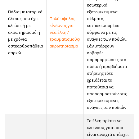
εσωτερικά
Πόδια με ιστορικό
εξατομικευμένα
έλκους που έχει
Πολύ υψηλός
πέλματα,
κλείσει ή με
κίνδυνος για
κατασκευασμένα
ακρωτηριασμό ή
νέα έλκη /
σύμφωνα με τις
με χρόνια
τραυματισμούς/
ανάγκες των ποδιών.
οστεαρθροπάθεια
ακρωτηριασμό
Εάν υπάρχουν
σαρκώ
σοβαρές
παραμορφώσεις στα
πόδια ή προβλήματα
στήριξης τότε
χρειάζεται τα
παπούτσια να
προσαρμοστούν στις
εξατομικευμένες
ανάγκες των ποδιών
Τα έλκη πρέπει να
κλείνουν, γιατί όσο
είναι ανοιχτά υπάρχει