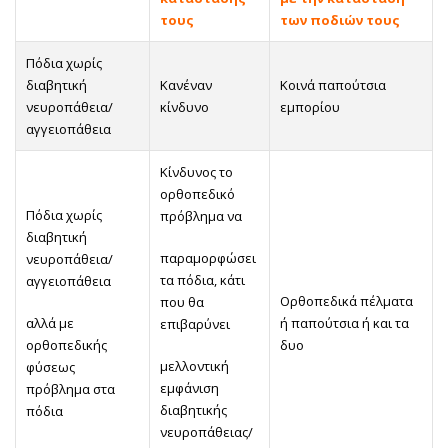
τους
των ποδιών τους
Πόδια χωρίς
διαβητική
Κανέναν
Κοινά παπούτσια
νευροπάθεια/
κίνδυνο
εμπορίου
αγγειοπάθεια
Κίνδυνος το
ορθοπεδικό
Πόδια χωρίς
πρόβλημα να
διαβητική
παραμορφώσει
νευροπάθεια/
τα πόδια, κάτι
αγγειοπάθεια
Ορθοπεδικά πέλματα
που θα
αλλά με
ή παπούτσια ή και τα
επιβαρύνει
ορθοπεδικής
δυο
μελλοντική
φύσεως
εμφάνιση
πρόβλημα στα
διαβητικής
πόδια
νευροπάθειας/